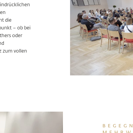
eindrücklichen
den
t die
unkt – ob bei
thers oder
nd
z zum vollen
BEGEG
MEHRW