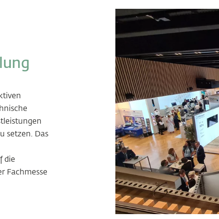
lung
ktiven
chnische
tleistungen
u setzen. Das
 die
er Fachmesse