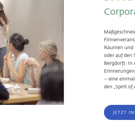
Corpor
Maßgeschneide
Firmenveranst
Räumen und F
oder auf den
Bergdorfs: In
Erinnerungen.
– eine einmal
den „Spirit of
JETZT I