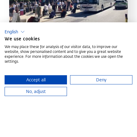
English
We use cookies
We may place these for analysis of our visitor data, to improve our
Lage, Anreise & Parken
website, show personalised content and to give you a great website
experience. For more information about the cookies we use open the
settings.
MEHR ERFAHREN
Accept all
Deny
Home
Veranstaltung planen
Veranstaltungsformate
Hybride
No, adjust
CONGRESS CENTRUM
ALPBACH
Ihre Ansprech­partner