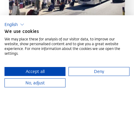
English
We use cookies
We may place these for analysis of our visitor data, to improve our
Lage, Anreise & Parken
website, show personalised content and to give you a great website
experience. For more information about the cookies we use open the
settings.
MEHR ERFAHREN
Accept all
Deny
Home
Veranstaltung planen
Veranstaltungsformate
Corpor
No, adjust
CONGRESS CENTRUM
ALPBACH
Ihre Ansprech­partner