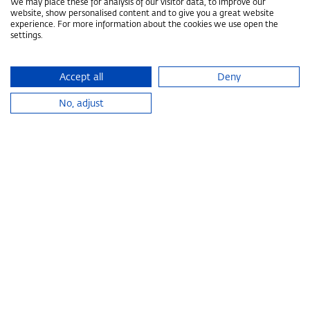
We may place these for analysis of our visitor data, to improve our
Veranstaltung planen
website, show personalised content and to give you a great website
experience. For more information about the cookies we use open the
settings.
DETAILS
Accept all
Deny
Home
Raumangebot
Ebene 1 Ost
No, adjust
CONGRESS CENTRUM
ALPBACH
Ihre Ansprech­partner
Chiara Jaquet